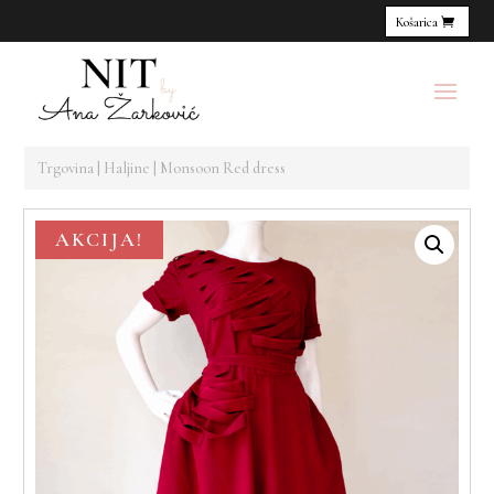
Košarica
Trgovina
|
Haljine
| Monsoon Red dress
AKCIJA!