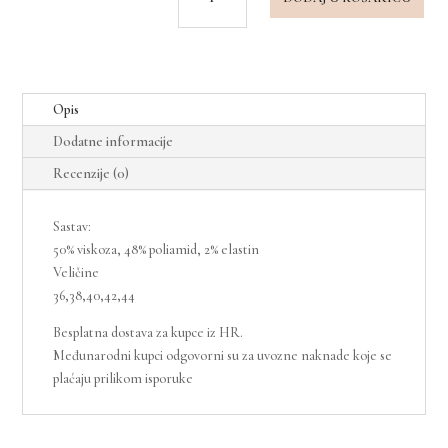
Red
dress
količina
Opis
Dodatne informacije
Recenzije (0)
Sastav:
50% viskoza, 48% poliamid, 2% elastin
Veličine
36,38,40,42,44
Besplatna dostava za kupce iz HR.
Međunarodni kupci odgovorni su za uvozne naknade koje se
plaćaju prilikom isporuke