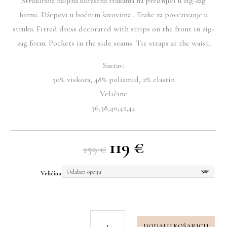
Strukirana haljina ukrašena trakama na prednjici u zig-zag
formi. Džepovi u bočnim šavovima . Trake za povezivanje u
struku. Fitted dress decorated with strips on the front in zig-
zag form. Pockets in the side seams. Tie straps at the waist.
Sastav:
50% viskoza, 48% poliamid, 2% elastin
Veličine
36,38,40,42,44
119
€
Izvorna
Trenutna
159
€
cijena
cijena
bila
je:
Veličina
je:
119 €.
159 €.
Monsoon
DODAJ U KOŠARICU