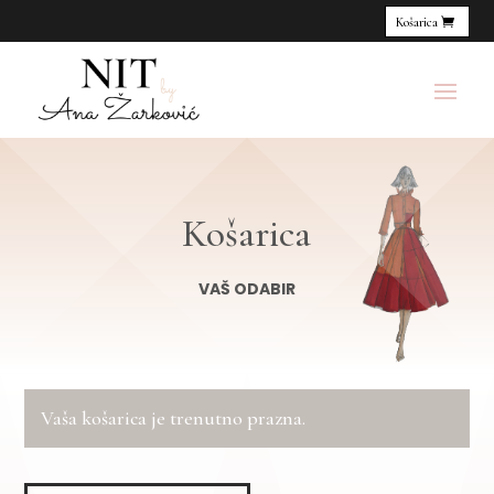
Košarica
Košarica
VAŠ ODABIR
Vaša košarica je trenutno prazna.