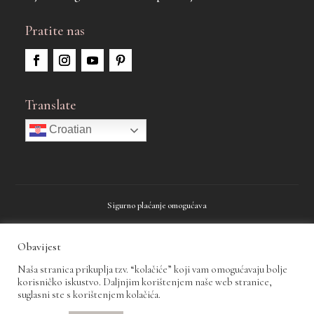
Pratite nas
Translate
Croatian
Sigurno plaćanje omogućava
Obavijest
Naša stranica prikuplja tzv. “kolačiće” koji vam omogućavaju bolje
korisničko iskustvo. Daljnjim korištenjem naše web stranice,
suglasni ste s korištenjem kolačića.
Sva prava pridržana © 2026., Nit By Ana Žarković
Pravila privatnosti