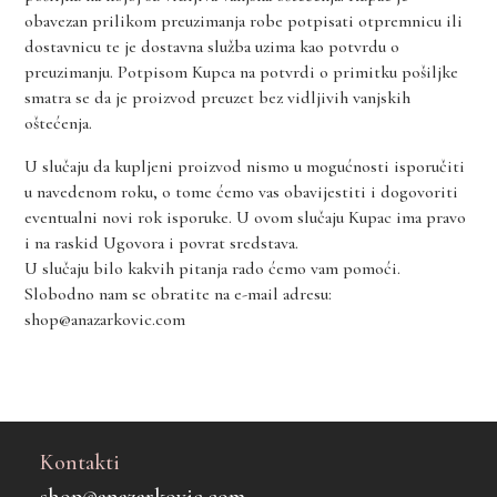
obavezan prilikom preuzimanja robe potpisati otpremnicu ili
dostavnicu te je dostavna služba uzima kao potvrdu o
preuzimanju. Potpisom Kupca na potvrdi o primitku pošiljke
smatra se da je proizvod preuzet bez vidljivih vanjskih
oštećenja.
U slučaju da kupljeni proizvod nismo u mogućnosti isporučiti
u navedenom roku, o tome ćemo vas obavijestiti i dogovoriti
eventualni novi rok isporuke. U ovom slučaju Kupac ima pravo
i na raskid Ugovora i povrat sredstava.
U slučaju bilo kakvih pitanja rado ćemo vam pomoći.
Slobodno nam se obratite na e-mail adresu:
shop@anazarkovic.com
Kontakti
shop@anazarkovic.com