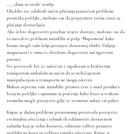
____dana za ostale zemlje.
Ukoliko ste odabrali način plaćanja pouzećem prilikom
primitka pošiljke, molimo vas da pripremite točan iznos za
plaćanje dostavljaču.
Ako želite dogovoriti posebne uvjete dostave, molimo vas da
to navedete prilikom narudžbe u polje ‘Napomena’ kako
bismo mogli vašu želju prenijeti dostavnoj službi. Daljnje
mogućnosti s vama će direktno dogovoriti naš ugovorni
partner.
Svi proizvodi bit će zaštićeni i zapakirani u kvalitetnu
transportnu ambalažu na način da se uobičajenom
manipulacijom u transportu ne mogu oštetiti.
Nakon otpreme vaše narudžbe primiti ćete e-mail poruku s
brojem pošiljke i uputama za praćenje kako biste u svakom
trenutku mogli provjeriti gdje se trenutno nalazi vaš paket.
Kupac je dužan prilikom preuzimanja proizvoda provjeriti
eventualna oštećenja i odmah ih reklamirati dostavnom
radniku koji je robu dostavio, odnosno odbiti preuzeti
pošiljku na kojoj su vidljiva vanjska oštećenja. Kupac je