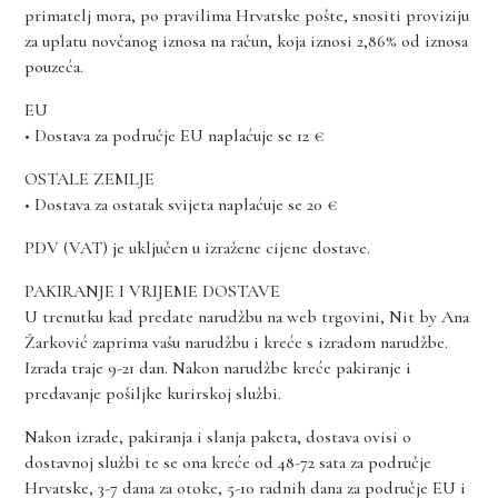
primatelj mora, po pravilima Hrvatske pošte, snositi proviziju
za uplatu novčanog iznosa na račun, koja iznosi 2,86% od iznosa
pouzeća.
EU
• Dostava za područje EU naplaćuje se 12 €
OSTALE ZEMLJE
• Dostava za ostatak svijeta naplaćuje se 20 €
PDV (VAT) je uključen u izražene cijene dostave.
PAKIRANJE I VRIJEME DOSTAVE
U trenutku kad predate narudžbu na web trgovini, Nit by Ana
Žarković zaprima vašu narudžbu i kreće s izradom narudžbe.
Izrada traje 9-21 dan. Nakon narudžbe kreće pakiranje i
predavanje pošiljke kurirskoj službi.
Nakon izrade, pakiranja i slanja paketa, dostava ovisi o
dostavnoj službi te se ona kreće od 48-72 sata za područje
Hrvatske, 3-7 dana za otoke, 5-10 radnih dana za područje EU i