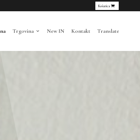
Košarica
tna
Trgovina
New IN
Kontakt
Translate