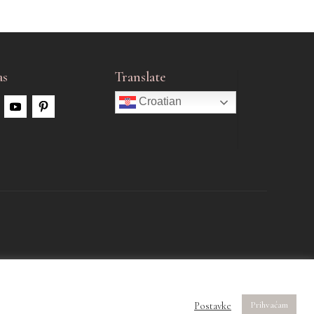
as
Translate
Croatian
Postavke
Prihvaćam
Web dizajn
Lav. |
Hosting
FranzNet