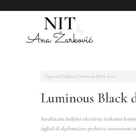
Trgovina
|
Haljine
| Luminous Black dress
Luminous Black d
Strukirana haljina ukrašena trakama kojima s
izgled ili djelomično prekriva otvorenost v