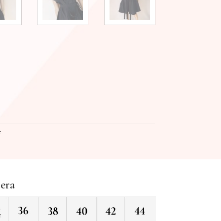
e
jera