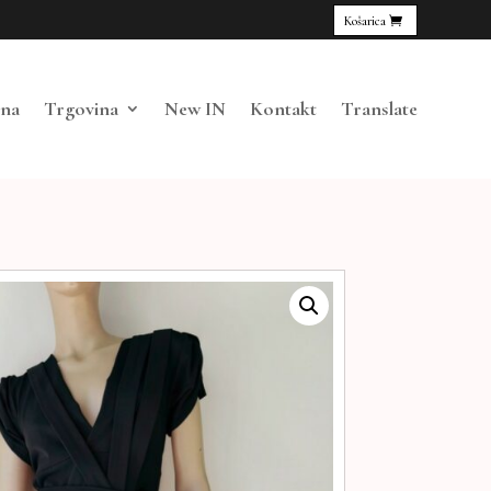
Košarica
tna
Trgovina
New IN
Kontakt
Translate