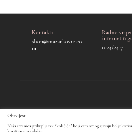
Kontakti
Radno vrije
internet trg
shop@anazarkovic.co
0-24/24-7
m
Obavijest
Naša stranica prikuplja tzv. “kolačiće” koji vam omogućavaju bolje koris
korištenjem kolačića.
Sva prava pridržana © 2026., Nit By Ana Žarković
Pravila privatnost