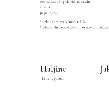
50% viskoza, 48% poliamid, 2% elastin
Veličine
36,38,40,42,44
Besplatna dostava za kupce iz HR.
Međunarodni kupci odgovorni su za uvozne naknade
Haljine
Ja
istražite ponudu