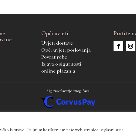
me
Opći uvjeti
Pratite n
ovine
Uvjeti dostave
Opći uvjeti poslovanja
Povrat robe
Izjava o sigurnosti
online plaćanja
Sigurno plaćanje omogućava
ničko iskustvo. Daljnjim korištenjem naše web stranice, suglasni ste s
i