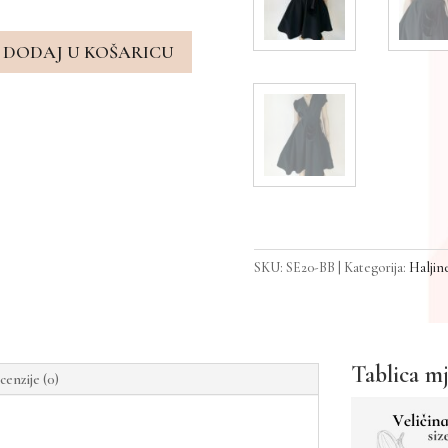
DODAJ U KOŠARICU
SKU:
SE20-BB
Kategorija:
Haljin
Tablica m
cenzije (0)