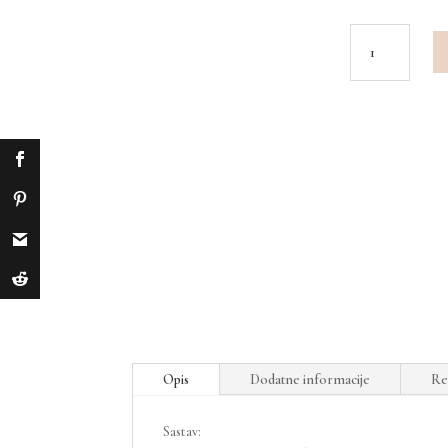
Luminous
Black
dress
količina
Opis
Dodatne informacije
Re
Sastav: