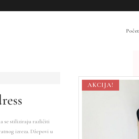
Poče
AKCIJA!
ress
e stiliziraju različiti
ratnog izreza. Džepovi u