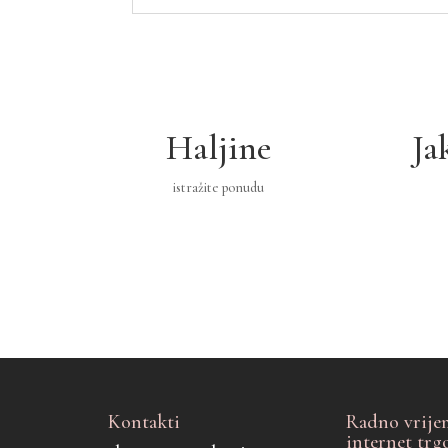
Haljine
Ja
istražite ponudu
Kontakti
Radno vrije
internet trg