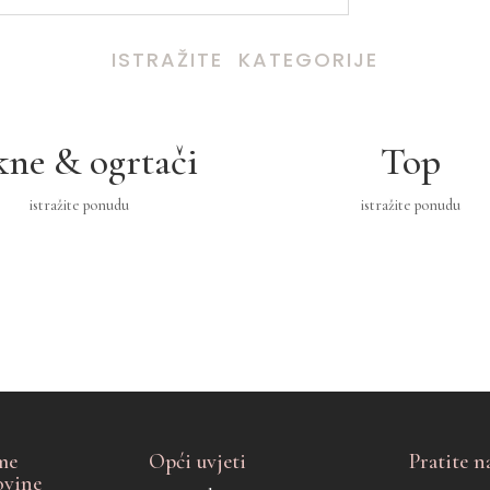
ISTRAŽITE KATEGORIJE
kne & ogrtači
Top
istražite ponudu
istražite ponudu
me
Opći uvjeti
Pratite n
ovine