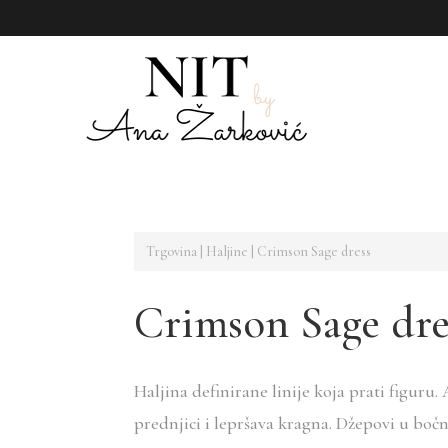
Trgovina
|
Haljine
| Crimson Sage dress
Crimson Sage dre
Haljina definirane linije koja prati figuru.
prednjici i lepršava kragna. Džepovi u boč