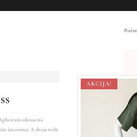
Poče
AKCIJA!
ss
 Aplicirani ukrasi na
nim šavovima. A dress with