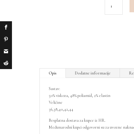
Crimson
Sage
dress
količina
Opis
Dodatne informacije
Re
Sastav:
50% viskoza, 48% poliamid, 2% elastin
Veličine
36,38,40,42,44
Besplatna dostava za kupce iz HR.
Međunarodni kupci odgovorni su za uvozne naknade