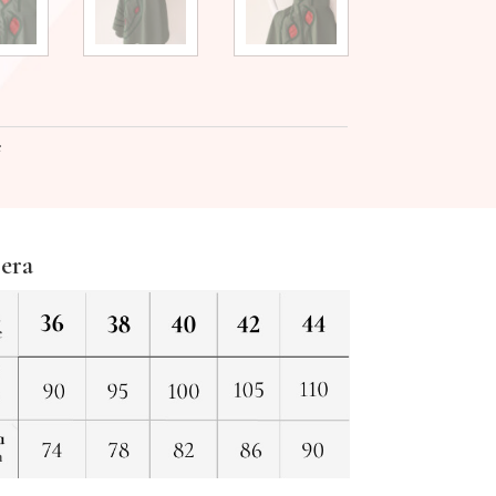
e
jera