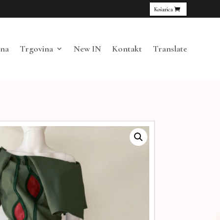
Košarica
tna
Trgovina
New IN
Kontakt
Translate