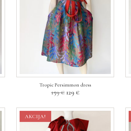
Tropic Persimmon dress
Izvorna
Trenutna
159
€
129
€
cijena
cijena
bila
je:
je:
129 €.
159 €.
AKCIJA!