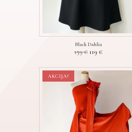
Black Dahlia
Izvorna
Trenutna
159
€
119
€
cijena
cijena
bila
je:
je:
119 €.
159 €.
AKCIJA!