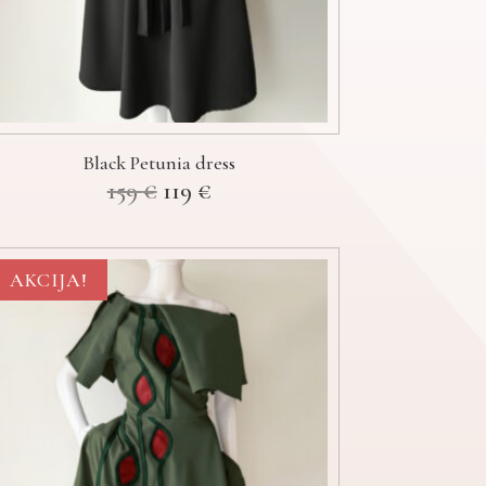
Black Petunia dress
Izvorna
Trenutna
159
€
119
€
cijena
cijena
bila
je:
je:
119 €.
159 €.
AKCIJA!