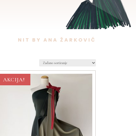
NIT BY ANA ŽARKOVIĆ
AKCIJA!