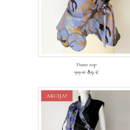
Dune top
Izvorna
Trenutna
99
€
89
€
cijena
cijena
bila
je:
je:
89 €.
99 €.
AKCIJA!