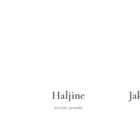
169 €.
Haljine
Ja
istražite ponudu