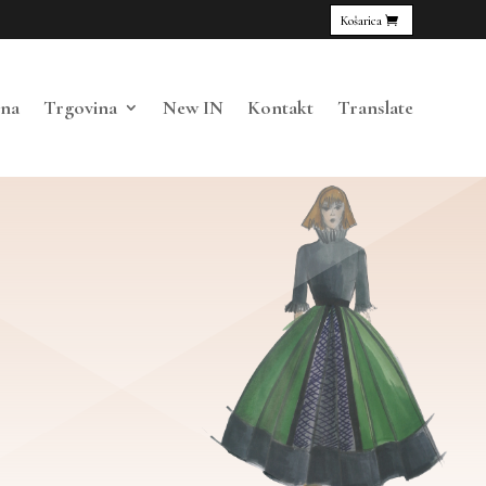
Košarica
tna
Trgovina
New IN
Kontakt
Translate