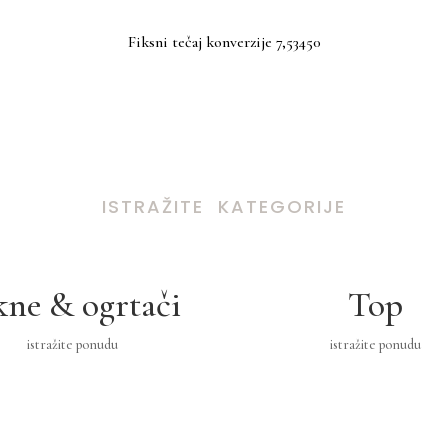
Fiksni tečaj konverzije 7,53450
ISTRAŽITE KATEGORIJE
kne & ogrtači
Top
istražite ponudu
istražite ponudu