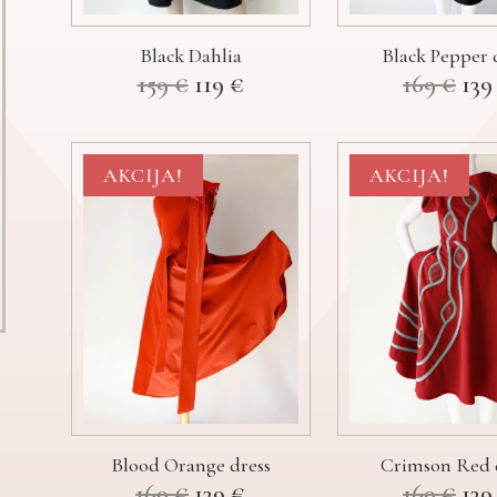
Black Dahlia
Black Pepper 
Izvorna
Trenutna
Izv
159
€
119
€
169
€
13
cijena
cijena
cij
bila
je:
bil
je:
119 €.
je:
159 €.
169
AKCIJA!
AKCIJA!
Blood Orange dress
Crimson Red 
Izvorna
Trenutna
Izv
169
€
139
€
169
€
13