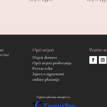
cijena
cijena
cij
bila
je:
bil
je:
139 €.
je:
169 €.
169
me
Opći uvjeti
Pratite n
ovine
Uvjeti dostave
Opći uvjeti poslovanja
Povrat robe
Izjava o sigurnosti
online plaćanja
Sigurno plaćanje omogućava